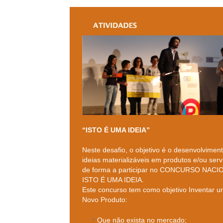
“ISTO É UMA IDEIA”
Neste desafio, o objetivo é o desenvolvimen
ideias materializáveis em produtos e/ou serv
de forma a participar no CONCURSO NACI
ISTO É UMA IDEIA.
Este concurso tem como objetivo Inventar 
Novo Produto:
Que não exista no mercado;