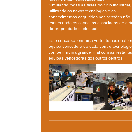
Simulando todas as fases do ciclo industrial,
utilizando as novas tecnologias e os
conhecimentos adquiridos nas sessões não
esquecendo os conceitos associados de def
da propriedade intelectual.
Este concurso tem uma vertente nacional, o
equipa vencedora de cada centro tecnológico
competir numa grande final com as restante
equipas vencedoras dos outros centros.