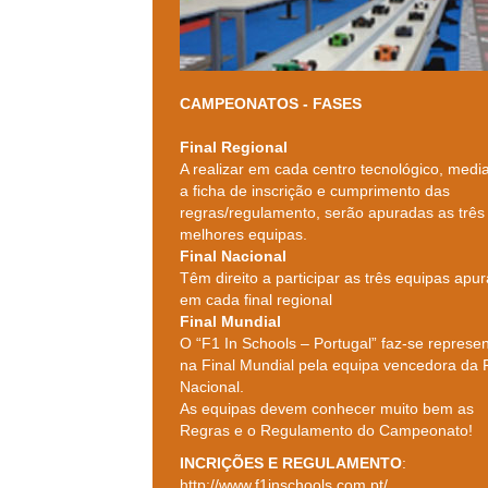
CAMPEONATOS - FASES
Final Regional
A realizar em cada centro tecnológico, medi
a ficha de inscrição e cumprimento das
regras/regulamento, serão apuradas as três
melhores equipas.
Final Nacional
Têm direito a participar as três equipas apu
em cada final regional
Final Mundial
O “F1 In Schools – Portugal” faz-se represen
na Final Mundial pela equipa vencedora da F
Nacional.
As equipas devem conhecer muito bem as
Regras e o Regulamento do Campeonato!
INCRIÇÕES E REGULAMENTO
:
http://www.f1inschools.com.pt/