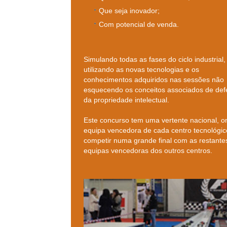
Que seja inovador;
Com potencial de venda.
Simulando todas as fases do ciclo industrial,
utilizando as novas tecnologias e os
conhecimentos adquiridos nas sessões não
esquecendo os conceitos associados de def
da propriedade intelectual.
Este concurso tem uma vertente nacional, o
equipa vencedora de cada centro tecnológico
competir numa grande final com as restante
equipas vencedoras dos outros centros.